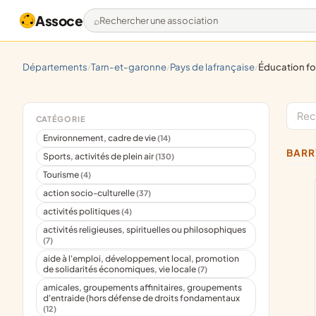
Assoce
Rechercher une association
départements
tarn-et-garonne
pays de lafrançaise
éducation f
/
/
/
CATÉGORIE
Environnement, cadre de vie
(14)
BAR
Sports, activités de plein air
(130)
Tourisme
(4)
action socio-culturelle
(37)
activités politiques
(4)
activités religieuses, spirituelles ou philosophiques
(7)
aide à l'emploi, développement local, promotion
de solidarités économiques, vie locale
(7)
amicales, groupements affinitaires, groupements
d'entraide (hors défense de droits fondamentaux
(12)