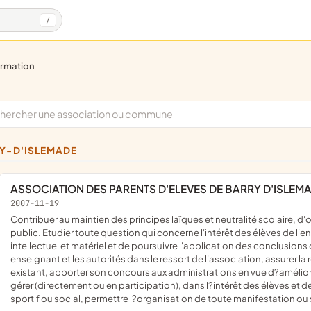
/
ormation
RY-D'ISLEMADE
ASSOCIATION DES PARENTS D'ELEVES DE BARRY D'ISLEM
2007-11-19
contribuer au maintien des principes laïques et neutralité scolaire, d'objectivité et de tolérance sur lesquels repose l'enseignement
public. Etudier toute question qui concerne l'intérêt des élèves de l'e
intellectuel et matériel et de poursuivre l'application des conclusions d
enseignant et les autorités dans le ressort de l'association, assurer l
existant, apporter son concours aux administrations en vue d?améliore
gérer (directement ou en participation), dans l?intérêt des élèves et de
sportif ou social, permettre l?organisation de toute manifestation ou