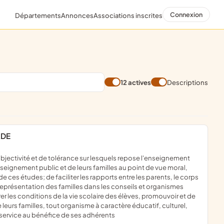
Connexion
Départements
Annonces
Associations inscrites
12 actives
Descriptions
ADE
nseignement public et de leurs familles au point de vue moral,
e ces études; de faciliter les rapports entre les parents, le corps
a représentation des familles dans les conseils et organismes
r les conditions de la vie scolaire des élèves, promouvoir et de
 leurs familles, tout organisme à caractère éducatif, culturel,
 service au bénéfice de ses adhérents