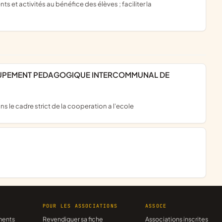
s et activités au bénéfice des élèves ; faciliter la
ans le cadre strict de la cooperation a l'ecole
R
POUR LES ASSOCIATIONS
ASSOCE
ments
Revendiquer sa fiche
Associations inscrites