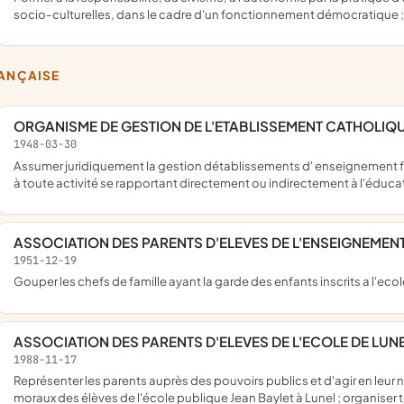
socio-culturelles, dans le cadre d'un fonctionnement démocratique ; 
RANÇAISE
ORGANISME DE GESTION DE L'ETABLISSEMENT CATHOLIQUE
1948-03-30
assumer juridiquement la gestion détablissements d' enseignement fondés par l' autorité canonique compétente elle pourra se livrer
à toute activité se rapportant directement ou indirectement à l'éducat
ASSOCIATION DES PARENTS D'ELEVES DE L'ENSEIGNEMENT
1951-12-19
gouper les chefs de famille ayant la garde des enfants inscrits a l'eco
ASSOCIATION DES PARENTS D'ELEVES DE L'ECOLE DE LUN
1988-11-17
représenter les parents auprès des pouvoirs publics et d'agir en leur nom sur le plan local ; veiller à la défense des intérêts matériels et
moraux des élèves de l'école publique Jean Baylet à Lunel ; organiser t