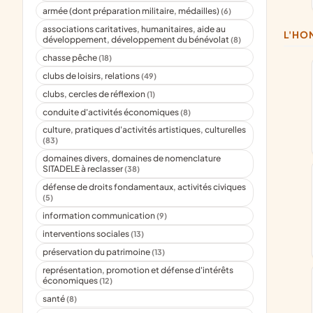
armée (dont préparation militaire, médailles)
(6)
associations caritatives, humanitaires, aide au
L'H
développement, développement du bénévolat
(8)
chasse pêche
(18)
clubs de loisirs, relations
(49)
clubs, cercles de réflexion
(1)
conduite d'activités économiques
(8)
culture, pratiques d'activités artistiques, culturelles
(83)
domaines divers, domaines de nomenclature
SITADELE à reclasser
(38)
défense de droits fondamentaux, activités civiques
(5)
information communication
(9)
interventions sociales
(13)
préservation du patrimoine
(13)
représentation, promotion et défense d'intérêts
économiques
(12)
santé
(8)