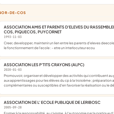
ONOR-DE-COS
ASSOCIATION AMIS ET PARENTS D'ELEVES DU RASSEMBLEMENT PEDAGOGIQUE INTERCOMMU NAL L'HONOR DE
COS, PIQUECOS, PUYCORNET
1993-11-03
creer, developper, maintenir un lien entre les parents d'eleves deecoles et tous ceux qui de pres ou de loin sont interesses par la vie et
le fonctionnement de l'ecole : - etre un interlocuteur ecou
ASSOCIATION LES P'TITS CRAYONS (ALPC)
2020-01-03
promouvoir, organiser et développer des activités qui contribuent au partage du savoir et à l'amélioration du système éducatif ; aide
aux apprentissages pour les élèves du cp à la troisième ; préparation 
complémentaires ou susceptibles d'en favoriser la réalisation ou le
ASSOCIATION DE L' ECOLE PUBLIQUE DE LERIBOSC
2005-09-28
former à la responsabilité, au civisme, à l'autonomie par la pratique d'activités physiques, sportives et de pleine nature et d'activités