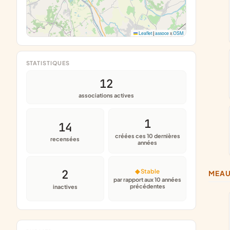
Leaflet
|
assoce
x
OSM
STATISTIQUES
12
associations actives
1
14
créées ces 10 dernières
recensées
années
2
◆ Stable
MEA
par rapport aux 10 années
précédentes
inactives