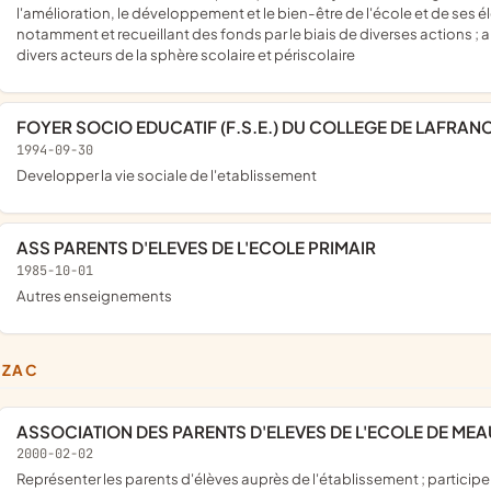
l'amélioration, le développement et le bien-être de l'école et de ses él
notamment et recueillant des fonds par le biais de diverses actions ; 
divers acteurs de la sphère scolaire et périscolaire
FOYER SOCIO EDUCATIF (F.S.E.) DU COLLEGE DE LAFRAN
1994-09-30
developper la vie sociale de l'etablissement
ASS PARENTS D'ELEVES DE L'ECOLE PRIMAIR
1985-10-01
Autres enseignements
UZAC
ASSOCIATION DES PARENTS D'ELEVES DE L'ECOLE DE ME
2000-02-02
représenter les parents d'élèves auprès de l'établissement ; participer à la vie scolaire et périscolaire ; défendre les intérêts moraux et