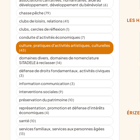
associations caritatives, humanitaires, aide au
développement, développement du bénévolat
(6)
chasse pêche
(79)
LES
clubs de loisirs, relations
(41)
clubs, cercles de réflexion
(1)
conduite d'activités économiques
(7)
culture, pratiques d'activités artistiques, culturelles
(43)
domaines divers, domaines de nomenclature
SITADELE à reclasser
(14)
défense de droits fondamentaux, activités civiques
(3)
information communication
(3)
interventions sociales
(9)
préservation du patrimoine
(10)
représentation, promotion et défense d'intérêts
ÉRIZ
économiques
(4)
santé
(10)
services familiaux, services aux personnes âgées
(13)