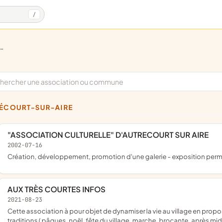
/
RÉCOURT-SUR-AIRE
"ASSOCIATION CULTURELLE" D'AUTRECOURT SUR AIRE
2002-07-16
création, développement, promotion d'une galerie - exposition perma
AUX TRÈS COURTES INFOS
2021-08-23
cette association à pour objet de dynamiser la vie au village en proposant de nombreuses activités culturelles et sportives, fêtes et
traditions ( pâques, noël, fête du village, marche, brocante, après midi