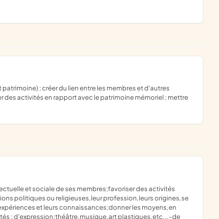
 des activités en rapport avec le patrimoine mémoriel ; mettre
ons politiques ou religieuses,leur profession,leurs origines,se
 expériences et leurs connaissances;donner les moyens,en
vités ; d'expression:théâtre,musique,art plastiques,etc...-de