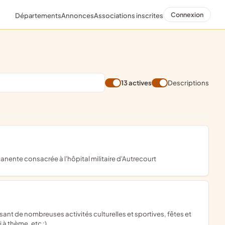
Connexion
Départements
Annonces
Associations inscrites
13 actives
Descriptions
nente consacrée à l'hôpital militaire d'Autrecourt
 à thème, etc ;)