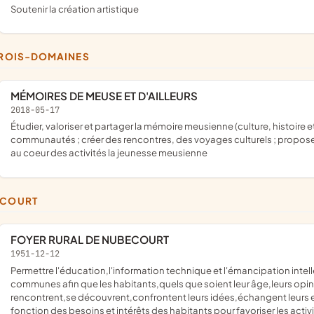
soutenir la création artistique
 TROIS-DOMAINES
MÉMOIRES DE MEUSE ET D'AILLEURS
2018-05-17
étudier, valoriser et partager la mémoire meusienne (culture, histoire et patrimoine) ; créer du lien entre les membres et d'autres
communautés ; créer des rencontres, des voyages culturels ; proposer
au coeur des activités la jeunesse meusienne
ÉCOURT
FOYER RURAL DE NUBECOURT
1951-12-12
permettre l'éducation,l'information technique et l'émancipation intellectuelle et sociale de ses membres;favoriser des activités
communes afin que les habitants,quels que soient leur âge,leurs opini
rencontrent,se découvrent,confrontent leurs idées,échangent leurs
fonction des besoins et intérêts des habitants pour favoriser les acti