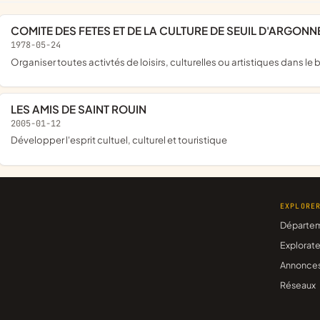
COMITE DES FETES ET DE LA CULTURE DE SEUIL D'ARGONN
1978-05-24
organiser toutes activtés de loisirs, culturelles ou artistiques dans
LES AMIS DE SAINT ROUIN
2005-01-12
développer l'esprit cultuel, culturel et touristique
EXPLORE
Départe
Explorate
Annonce
Réseaux