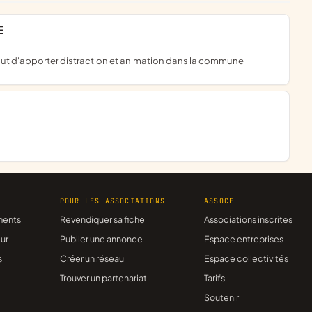
E
 le but d'apporter distraction et animation dans la commune
R
POUR LES ASSOCIATIONS
ASSOCE
ments
Revendiquer sa fiche
Associations inscrites
ur
Publier une annonce
Espace entreprises
s
Créer un réseau
Espace collectivités
Trouver un partenariat
Tarifs
Soutenir