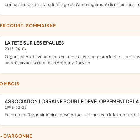
connaissance de la vie,du village et d'aménagement du milieu rural - sp
BERCOURT-SOMMAISNE
LA TETE SUR LES EPAULES
2018-04-04
organisation d'évènements culturels ainsi que la production, la diffusion et promotion d'oeuvres et d'artistes ; une place particulière
sera réservée aux projets d'Anthony Derwich
LLOMBOIS
ASSOCIATION LORRAINE POUR LE DEVELOPPEMENT DE L
1992-02-13
faire connaître, maintenir et développer l'art musical de la trompe de
IL-D'ARGONNE