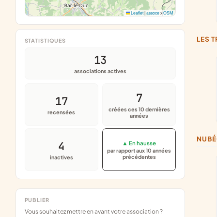
Leaflet
|
assoce
x
OSM
LES
STATISTIQUES
13
associations actives
7
17
créées ces 10 dernières
recensées
années
NUB
4
▲ En hausse
par rapport aux 10 années
précédentes
inactives
PUBLIER
Vous souhaitez mettre en avant votre association ?