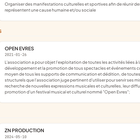
organiser des manifestations culturelles et sportives afin de réunir des fonds et de les redistribuer à d'autres associations qui
représentent une cause humaine et/ou sociale
S
OPEN EVRES
2021-01-26
l'association a pour objet l'exploitation de toutes les activités liées à la création, la production, l'organisation, la gestion, le
développement et la promotion de tous spectacles et événements cult
moyen de tous les supports de communication et dédition, de toute
structurels que l'association juge pertinent d'utiliser pour servir ses 
recherche de nouvelles expressions musicales et culturelles, leur diffu
promotion d'un festival musical et culturel nommé "Open Evres";
ZN PRODUCTION
2024-05-10