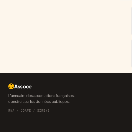
Assoce
L'annuaire des associations françaises,
construit sur les données publiques.
RNA
/
JOAFE
/
SIRENE