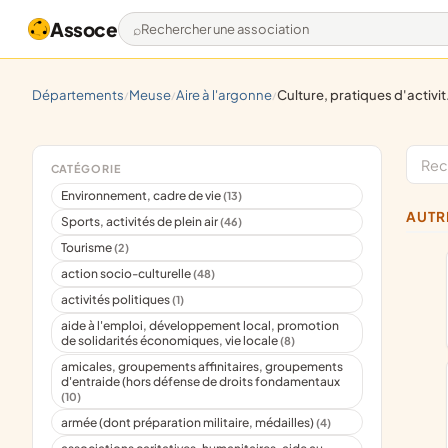
Assoce
Rechercher une association
départements
meuse
aire à l'argonne
culture, pratiques d'activités artistiques, culturelles
/
/
/
CATÉGORIE
Environnement, cadre de vie
(13)
AUT
Sports, activités de plein air
(46)
Tourisme
(2)
action socio-culturelle
(48)
activités politiques
(1)
aide à l'emploi, développement local, promotion
de solidarités économiques, vie locale
(8)
amicales, groupements affinitaires, groupements
d'entraide (hors défense de droits fondamentaux
(10)
armée (dont préparation militaire, médailles)
(4)