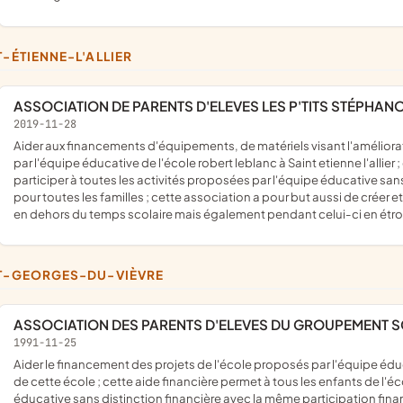
NT-ÉTIENNE-L'ALLIER
ASSOCIATION DE PARENTS D'ELEVES LES P'TITS STÉPHAN
2019-11-28
aider aux financements d'équipements, de matériels visant l'amélioration de la vie au sein de l'école ainsi que des projets proposés
par l'équipe éducative de l'école robert leblanc à Saint etienne l'allier
participer à toutes les activités proposées par l'équipe éducative san
pour toutes les familles ; cette association a pour but aussi de créer e
en dehors du temps scolaire mais également pendant celui-ci en étroit
NT-GEORGES-DU-VIÈVRE
ASSOCIATION DES PARENTS D'ELEVES DU GROUPEMENT SC
1991-11-25
aider le financement des projets de l'école proposés par l'équipe éducative de l'école et l'équipement non pédagogique (rédréatif)
de cette école ; cette aide financière permet à tous les enfants de l'éc
éducative sans distinction financière avec la même participation financi