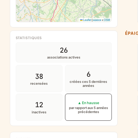
Leaflet
|
assoce
x
OSM
ÉPA
STATISTIQUES
26
associations actives
6
38
créées ces 5 dernières
recensées
années
12
▲ En hausse
par rapport aux 5 années
précédentes
inactives