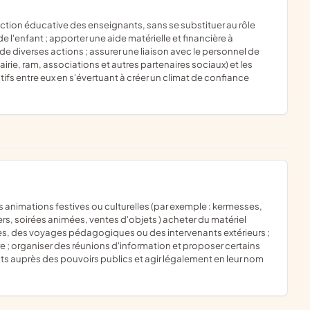
l'enfant ; apporter une aide matérielle et financière à
de diverses actions ; assurer une liaison avec le personnel de
irie, ram, associations et autres partenaires sociaux) et les
ectifs entre eux en s'évertuant à créer un climat de confiance
rs, soirées animées, ventes d'objets ) acheter du matériel
res, des voyages pédagogiques ou des intervenants extérieurs ;
aire ; organiser des réunions d'information et proposer certains
ents auprès des pouvoirs publics et agir légalement en leur nom