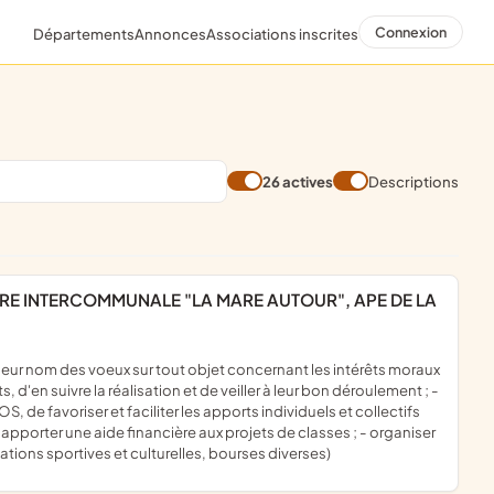
Connexion
Départements
Annonces
Associations inscrites
26 actives
Descriptions
, d'en suivre la réalisation et de veiller à leur bon déroulement ; -
S, de favoriser et faciliter les apports individuels et collectifs
 apporter une aide financière aux projets de classes ; - organiser
ations sportives et culturelles, bourses diverses)