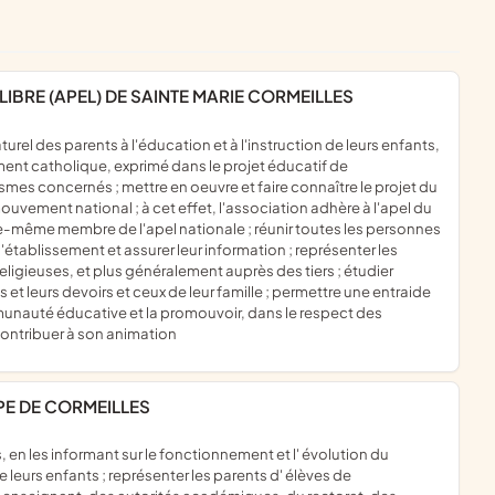
LIBRE (APEL) DE SAINTE MARIE CORMEILLES
ment catholique, exprimé dans le projet éducatif de
smes concernés ; mettre en oeuvre et faire connaître le projet du
vement national ; à cet effet, l'association adhère à l'apel du
le-même membre de l'apel nationale ; réunir toutes les personnes
l'établissement et assurer leur information ; représenter les
religieuses, et plus généralement auprès des tiers ; étudier
 et leurs devoirs et ceux de leur famille ; permettre une entraide
ommunauté éducative et la promouvoir, dans le respect des
ontribuer à son animation
PE DE CORMEILLES
e leurs enfants ; représenter les parents d' élèves de