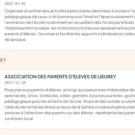
2023-04-04
organiser et animer des activités périscolaires destinées à soutenir l'action éducative des enseignants, sans se substituer au rôle
pédagogique de ceux-ci et à promouvoir l'éveil et l'épanouissement de 
l'animation de l'école notamment en recueillant des fonds par le biais 
l'établissement scolaire, les institutions/instances représentatives (ma
parents d'élèves ; favoriser et faciliter les rapports individuels et coll
réciproque ;
REY
ASSOCIATION DES PARENTS D'ELEVES DE LIEUREY
2017-11-10
proposer aux parents d'élèves, ainsi qu'aux personnes intéressées des animations festives ou culturelles (par exemple : kermesses,
spectacles, lotos, tombolas, vides-greniers, bourses aux livres, goûte
pédagogique pour les enfants de l'école, financer des sorties scolai
créer du lien entre les divers acteurs de la sphère scolaire et périscol
services à l'attention des parents ou des élèves ; représenter les par
sur le plan local