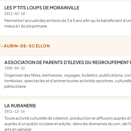
LES P'TITS LOUPS DE MORAINVILLE
2012-02-10
permettre l'accueil des enfants de 3 à 5 ans afin qu'ils bénéficient d'un apprentissage social et pédagogique pour les préparer au
mieux à l' école primaire
NT-AUBIN-DE-SCELLON
ASSOCIATION DE PARENTS D'ELEVES DU REGROUPEMENT
1985-03-12
organiser des fêtes, kermesses, voyages, bulletins, publications, conférences, expositions, concours, prix et récompenses,
tombolas, spectacles et d'animer toutes activités sportives, culturelles
périscolaire
LA RUBANERIE
2011-12-16
toute activité culturelle de création, production et diffusion auprès d'un public rural et urbain, de tout âge ; action de formation
auprès d'un public scolaire et adulte ; dans les domaines du son, de 
arts en général