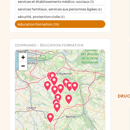
services et établissements médico-sociaux
(3)
services familiaux, services aux personnes âgées
(6)
sécurité, protection civile
(5)
éducation formation
(38)
COMMUNES - ÉDUCATION FORMATION
+
−
DRU