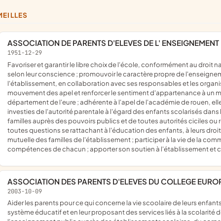
MEILLES
ASSOCIATION DE PARENTS D'ELEVES DE L' ENSEIGNEMENT 
1951-12-29
favoriser et garantir le libre choix de l'école, conformément au droit naturel des parents à l'éducation et à l'instruction de leurs enfants,
selon leur conscience ; promouvoir le caractère propre de l'enseigne
l'établissement, en collaboration avec ses responsables et les organi
mouvement des apel et renforcer le sentiment d'appartenance à un mou
département de l'eure ; adhérente à l'apel de l'académie de rouen, el
investies de l'autorité parentale à l'égard des enfants scolarisés dans 
familles auprès des pouvoirs publics et de toutes autorités ciciles ou 
toutes questions se rattachant à l'éducation des enfants, à leurs droits
mutuelle des familles de l'établissement ; participer à la vie de la c
compétences de chacun ; apporter son soutien à l'établissement et c
ASSOCIATION DES PARENTS D'ELEVES DU COLLEGE EURO
2003-10-09
aider les parents pour ce qui concerne la vie scoolaire de leurs enfants, en les informant sur le fonctionnement et l' évolution du
système éducatif et en leur proposant des services liés à la scolarité d