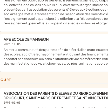
l'enseignement public auprès des établissements scolaires, du corps
collectivités locales, des pouvoirs publics et de tout organisme conce
présentées par l' association des parents d' élèves aux élections des
scolaires ; permetre la représentation de l'association des parents d
l'enseignement public ; participer à la réflexion et à l'élaboration de
l'enseignement ; permettre la coopération avec les instances et orga
APE ECOLE DEMANGEON
2023-11-06
animer la communauté des parents afin de créer du lien entre les acteurs de la sphère scolaire et périscolaire ; promouvoir les projets
des écoles, accroître leur rayonnement en trouvant des financements 
apporter son concours aux administrations en vue d'améliorer les condit
des manifestations ou y participer (repas, soirées, animations sportive
COURT
ASSOCIATION DES PARENTS D'ELEVES DU REGROUPEMENT PEDAGOGIQUE DES ECOLES DE BOURNAINVILLE,
DRUCOURT, SAINT MARDS DE FRESNE ET SAINT VINCENT 
1990-01-05