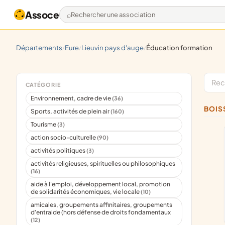
Assoce
Rechercher une association
départements
eure
lieuvin pays d'auge
éducation formation
/
/
/
CATÉGORIE
Environnement, cadre de vie
(36)
BOI
Sports, activités de plein air
(160)
Tourisme
(3)
action socio-culturelle
(90)
activités politiques
(3)
activités religieuses, spirituelles ou philosophiques
(16)
aide à l'emploi, développement local, promotion
de solidarités économiques, vie locale
(10)
amicales, groupements affinitaires, groupements
d'entraide (hors défense de droits fondamentaux
(12)