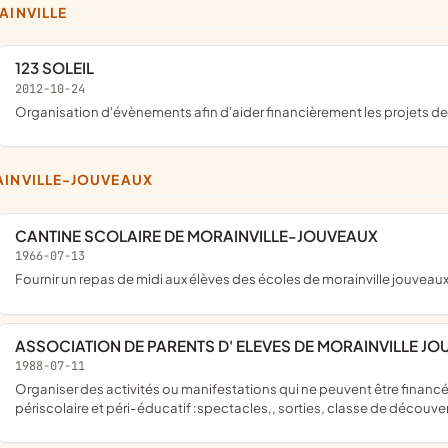
TAINVILLE
123 SOLEIL
2012-10-24
organisation d'évènements afin d'aider financièrement les projets de
AINVILLE-JOUVEAUX
CANTINE SCOLAIRE DE MORAINVILLE-JOUVEAUX
1966-07-13
fournir un repas de midi aux élèves des écoles de morainville jouveau
ASSOCIATION DE PARENTS D' ELEVES DE MORAINVILLE J
1988-07-11
organiser des activités ou manifestations qui ne peuvent être financées par le budget de fonctionnement des écoles, des temps
périscolaire et péri-éducatif :spectacles,, sorties, classe de découve