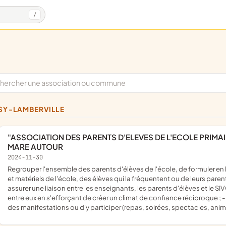
/
SSY-LAMBERVILLE
"ASSOCIATION DES PARENTS D'ELEVES DE L'ECOLE PRIMAIRE INTERCOMMUNALE "LA MARE AUTOUR", APE DE LA
MARE AUTOUR
2024-11-30
regrouper l'ensemble des parents d'élèves de l'école, de formuler en leur nom des voeux sur tout objet concernant les intérêts moraux
et matériels de l'école, des élèves qui la fréquentent ou de leurs parents
assurer une liaison entre les enseignants, les parents d'élèves et le SIVO
entre eux en s'efforçant de créer un climat de confiance réciproque ; -
des manifestations ou d'y participer (repas, soirées, spectacles, anim