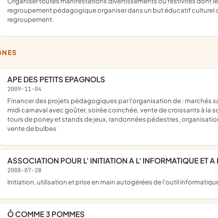
organiser toutes manifestations divertissements ou festivités dont les recettes seront entièrement versées au profit des enfants du
regroupement pédagogique organiser dans un but éducatif culturel ou
regroupement
IGNES
APE DES PETITS EPAGNOLS
2009-11-04
financer des projets pédagogiques par l'organisation de : marchés saisonniers, chasse aux oeufs de pâques, repas dansants, après-
midi carnaval avec goûter, soirée coinchée, vente de croissants à la s
tours de poney et stands de jeux, randonnées pédestres, organisati
vente de bulbes
ASSOCIATION POUR L' INITIATION A L' INFORMATIQUE ET A 
2008-07-28
initiation, utilisation et prise en main autogérées de l'outil informatiq
Ô COMME 3 POMMES