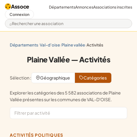
Assoce
Départements
Annonces
Associations inscrites
Connexion
Rechercher une association
départements
val-d'oise
plaine vallée
activités
/
/
/
Plaine Vallée — Activités
Sélection :
Géographique
Catégories
Explorer les catégories des 5 582 associations de Plaine
Vallée présentes sur les communes de VAL-D'OISE.
ACTIVITÉS POLITIQUES