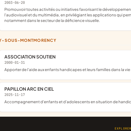
2003-06-20
promouvoir toutes activités ou initiatives favorisant le développement de la recherche et la production dans le domaine de
l'audiovisuel et du multimédia, en privilégiant les applications qui p
notamment dans le secteur de la déficience visuelle.
SY-SOUS-MONTMORENCY
ASSOCIATION SOUTIEN
2000-01-31
apporter de l'aide aux enfants handicapes et leurs familles dans la v
PAPILLON ARC EN CIEL
2025-11-17
accompagnement d'enfants et d'adolescents en situation de handic
EXPLORE