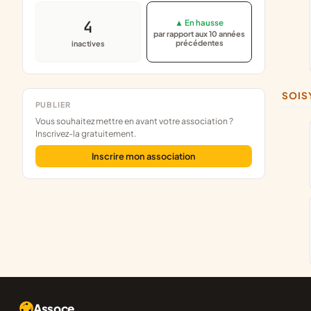
4
▲ En hausse
par rapport aux 10 années
précédentes
inactives
SOI
PUBLIER
Vous souhaitez mettre en avant votre association ?
Inscrivez-la gratuitement.
Inscrire mon association
Assoce