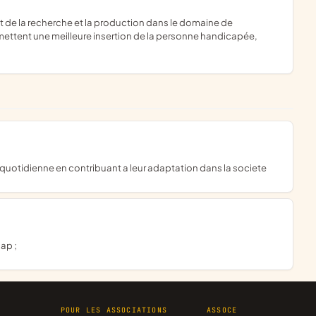
ermettent une meilleure insertion de la personne handicapée,
ie quotidienne en contribuant a leur adaptation dans la societe
ap ;
R
POUR LES ASSOCIATIONS
ASSOCE