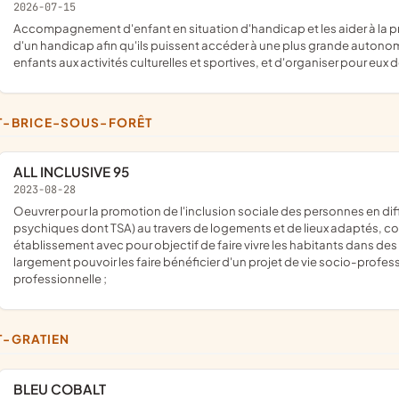
2026-07-15
accompagnement d'enfant en situation d'handicap et les aider à la progression à l'autonomie ; accompagner des enfants atteints
d'un handicap afin qu'ils puissent accéder à une plus grande autonomie 
enfants aux activités culturelles et sportives, et d'organiser pour eux 
NT-BRICE-SOUS-FORÊT
ALL INCLUSIVE 95
2023-08-28
oeuvrer pour la promotion de l'inclusion sociale des personnes en difficultés et en situation de handicap (notamment de troubles
psychiques dont TSA) au travers de logements et de lieux adaptés, const
établissement avec pour objectif de faire vivre les habitants dans d
largement pouvoir les faire bénéficier d'un projet de vie socio-profe
professionnelle ;
NT-GRATIEN
BLEU COBALT