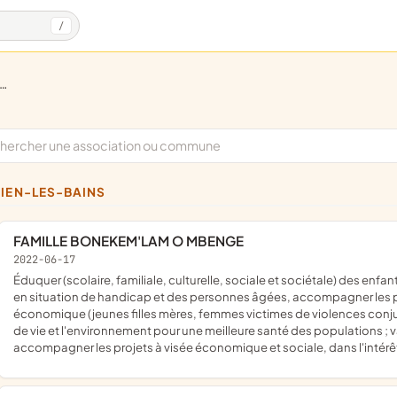
/
HIEN-LES-BAINS
FAMILLE BONEKEM'LAM O MBENGE
2022-06-17
éduquer (scolaire, familiale, culturelle, sociale et sociétale) des enfants, adolescents et jeunes enfants ; accompagner les personnes
en situation de handicap et des personnes âgées, accompagner les per
économique (jeunes filles mères, femmes victimes de violences conjug
de vie et l'environnement pour une meilleure santé des populations ; val
accompagner les projets à visée économique et sociale, dans l'intér