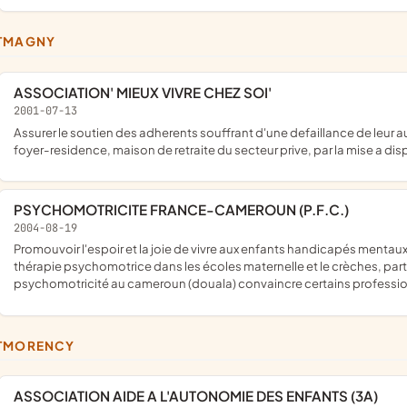
NTMAGNY
ASSOCIATION' MIEUX VIVRE CHEZ SOI'
2001-07-13
assurer le soutien des adherents souffrant d'une defaillance de leur autonomie, a domicile ou dans des structures collectives, type
foyer-residence, maison de retraite du secteur prive, par la mise a d
PSYCHOMOTRICITE FRANCE-CAMEROUN (P.F.C.)
2004-08-19
promouvoir l'espoir et la joie de vivre aux enfants handicapés mentaux et moteurs dans les institutions, promouvoir la pratique de la
thérapie psychomotrice dans les écoles maternelle et le crèches, partici
psychomotricité au cameroun (douala) convaincre certains profession
NTMORENCY
ASSOCIATION AIDE A L'AUTONOMIE DES ENFANTS (3A)