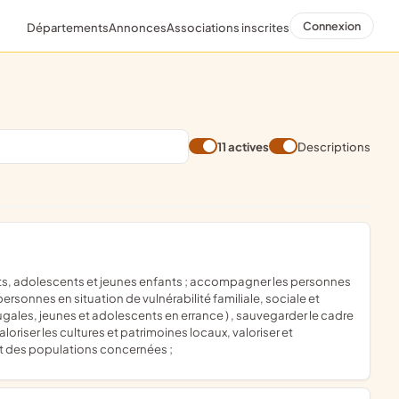
Connexion
Départements
Annonces
Associations inscrites
11 actives
Descriptions
sonnes en situation de vulnérabilité familiale, sociale et
ales, jeunes et adolescents en errance ) , sauvegarder le cadre
oriser les cultures et patrimoines locaux, valoriser et
êt des populations concernées ;