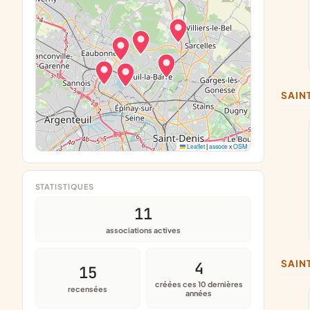
SAI
Leaflet
|
assoce
x
OSM
STATISTIQUES
11
associations actives
SAI
4
15
créées ces 10 dernières
recensées
années