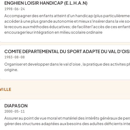
ENGHIEN LOISIR HANDICAP (E.L.H.A.N)
1998-06-24
accompagner des enfants atteint d'un handicap (plus particulièrement enfants autistes ou souffrant de TED) afin qu'ils puissent
accéder à une plus grande autonomie et mieux s'insérer dans la vie so
le recours aux méthodes éducatives; de faciliter l'accès de ces enfants 
encourager leur intégration en milieu scolaire ordinaire
COMITE DEPARTEMENTAL DU SPORT ADAPTE DU VAL D'OIS
1983-08-08
organiser et developper dans le val d'oise , la pratique des activites physiques et sportives chez les handicapes mentaux de toute
origine.
VILLE
DIAPASON
2000-05-11
assurer au point de vue moral et matériel des intérêts généraux de personnes inadaptées mentales et de leurs familles. de créer et de
gérer des structures adaptées aux besoins des adultes déficients inte