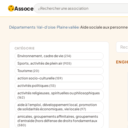
Assoce
Rechercher une association
départements
val-d'oise
plaine vallée
aide sociale aux personnes en situation de handicap
/
/
/
CATÉGORIE
Environnement, cadre de vie
(214)
ENG
Sports, activités de plein air
(905)
Tourisme
(20)
action socio-culturelle
(159)
activités politiques
(113)
activités religieuses, spirituelles ou philosophiques
(162)
aide à l'emploi, développement local, promotion
de solidarités économiques, vie locale
(97)
amicales, groupements affinitaires, groupements
d'entraide (hors défense de droits fondamentaux
(580)