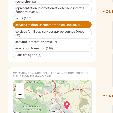
recherche
(32)
représentation, promotion et défense d'intérêts
MO
économiques
(92)
santé
(244)
services et établissements médico-sociaux
(52)
services familiaux, services aux personnes âgées
(51)
sécurité, protection civile
(17)
éducation formation
(378)
Sans catégorie
(3)
COMMUNES - AIDE SOCIALE AUX PERSONNES EN
SITUATION DE HANDICAP
+
−
MO