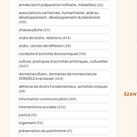
armée (dont préparation militaire, médailles)
(26)
associations caritatives, humanitaires, aide au
développement, développement du bénévolat
(415)
chasse pêche
(20)
clubs de loisirs, relations
(434)
clubs, cercles de réflexion
(38)
conduite d'activités économiques
(114)
culture, pratiques d'activités artistiques, culturelles
(1267)
domaines divers, domaines de nomenclature
SITADELE à reclasser
(564)
défense de droits fondamentaux, activités civiques
(58)
ÉZAN
information communication
(169)
interventions sociales
(226)
justice
(10)
logement
(95)
préservation du patrimoine
(51)