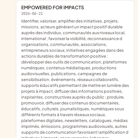
EMPOWERED FOR IMPACTS
2026-06-21
identifier, valoriser, amplifier des initiatives, projets,
missions, acteurs générant un impact positif durable
auprès des individus, communautés aux niveaux local,
international ; favoriser la visibilité, reconnaissance d
organisations, communautés, associations,
entrepreneurs sociaux, initiatives engagées dans des
actions durables de transformation positive ;
développer des outils de communication, plateformes
numériques, contenus médiatiques, productions
audiovisuelles, publications, campagnes de
sensibilisation, événements, réseaux collaboratifs,
supports éducatifs permettant de mettre en lumière des
projets à impact, diffuser des informations positives,
inspirantes, constructives auprès du public ; produire,
promouvoir, diffuser des contenus documentaires,
éducatifs, culturels, journalistiques, numériques sous
différents formats à travers réseaux sociaux,
plateformes digitales, newsletters, catalogues, médias
imprimés, émissions, programmes audiovisuels, autres
supports de communication favorisant l amplification d
initiatives à impact ; encourager les échanges,