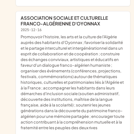
ASSOCIATION SOCIALE ET CULTURELLE
FRANCO-ALGÉRIENNE D'OYONNAX
2025-12-16
promouvoir l'histoire, les arts et la culture de l'Algérie
auprès des habitants d'Oyonnax ; favoriser la solidarité
et le partage interculturel et intergénérationnel dans un
esprit de collaboration et de coopération ; construire
des échanges conviviaux, artistiques et éducatifs en
faveur d'un dialogue franco-algérien humaniste ;
organiser des événements (conférences, projections,
festivals, commémorations) autour de thématiques
historiques, culturelles et patrimoniales liés à l'Algérie et
à la France ; accompagner les habitants dans leurs
démarches d'inclusion sociale (soutien administratif,
découverte des institutions, maîtrise de la langue
française, aide à la scolarité) ; soutenir les jeunes
générations dans la découverte du patrimoine franco-
algérien pour une mémoire partagée ; encourager toute
action contribuant à la compréhension mutuelle et à la
fraternité entre les peuples des deux rives