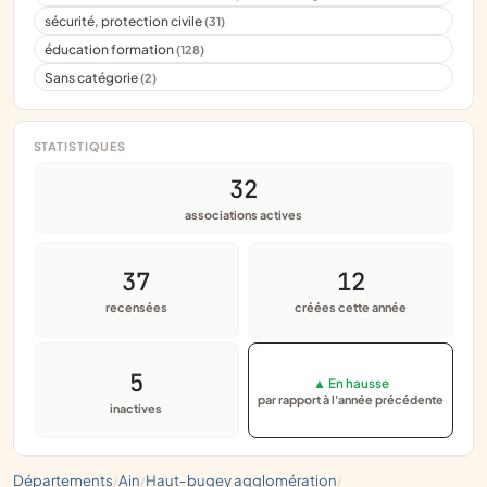
sécurité, protection civile
(31)
éducation formation
(128)
Sans catégorie
(2)
STATISTIQUES
32
associations actives
37
12
recensées
créées cette année
5
▲ En hausse
par rapport à l'année précédente
inactives
départements
ain
haut-bugey agglomération
/
/
/