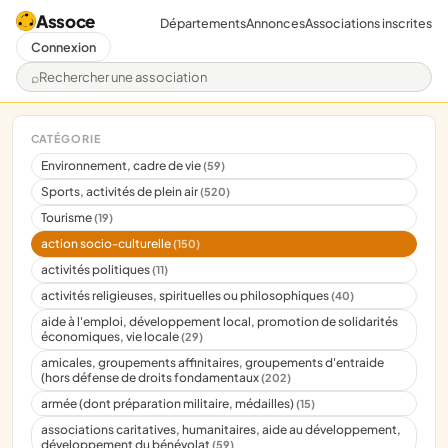
Assoce
Départements
Annonces
Associations inscrites
Connexion
Rechercher une association
CATÉGORIE
Environnement, cadre de vie
(59)
Sports, activités de plein air
(520)
Tourisme
(19)
action socio-culturelle
(150)
activités politiques
(11)
activités religieuses, spirituelles ou philosophiques
(40)
aide à l'emploi, développement local, promotion de solidarités
économiques, vie locale
(29)
amicales, groupements affinitaires, groupements d'entraide
(hors défense de droits fondamentaux
(202)
armée (dont préparation militaire, médailles)
(15)
associations caritatives, humanitaires, aide au développement,
développement du bénévolat
(59)