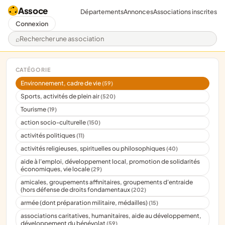
Assoce
Départements
Annonces
Associations inscrites
Connexion
Rechercher une association
CATÉGORIE
Environnement, cadre de vie
(59)
Sports, activités de plein air
(520)
Tourisme
(19)
action socio-culturelle
(150)
activités politiques
(11)
activités religieuses, spirituelles ou philosophiques
(40)
aide à l'emploi, développement local, promotion de solidarités
économiques, vie locale
(29)
amicales, groupements affinitaires, groupements d'entraide
(hors défense de droits fondamentaux
(202)
armée (dont préparation militaire, médailles)
(15)
associations caritatives, humanitaires, aide au développement,
développement du bénévolat
(59)