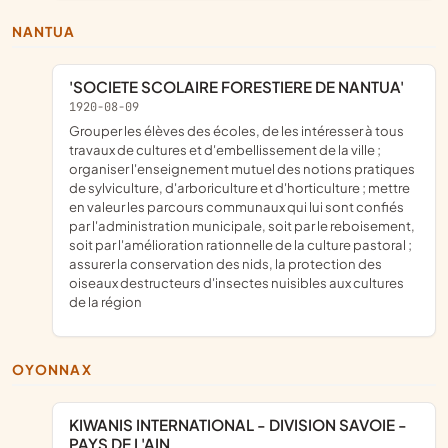
NANTUA
'SOCIETE SCOLAIRE FORESTIERE DE NANTUA'
1920-08-09
grouper les élèves des écoles, de les intéresser à tous
travaux de cultures et d'embellissement de la ville ;
organiser l'enseignement mutuel des notions pratiques
de sylviculture, d'arboriculture et d'horticulture ; mettre
en valeur les parcours communaux qui lui sont confiés
par l'administration municipale, soit par le reboisement,
soit par l'amélioration rationnelle de la culture pastoral ;
assurer la conservation des nids, la protection des
oiseaux destructeurs d'insectes nuisibles aux cultures
de la région
OYONNAX
KIWANIS INTERNATIONAL - DIVISION SAVOIE -
PAYS DE L'AIN