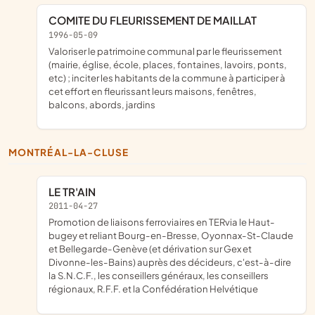
COMITE DU FLEURISSEMENT DE MAILLAT
1996-05-09
valoriser le patrimoine communal par le fleurissement
(mairie, église, école, places, fontaines, lavoirs, ponts,
etc) ; inciter les habitants de la commune à participer à
cet effort en fleurissant leurs maisons, fenêtres,
balcons, abords, jardins
MONTRÉAL-LA-CLUSE
LE TR'AIN
2011-04-27
promotion de liaisons ferroviaires en TERvia le Haut-
bugey et reliant Bourg-en-Bresse, Oyonnax-St-Claude
et Bellegarde-Genève (et dérivation sur Gex et
Divonne-les-Bains) auprès des décideurs, c'est-à-dire
la S.N.C.F., les conseillers généraux, les conseillers
régionaux, R.F.F. et la Confédération Helvétique