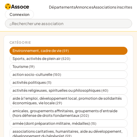
Assoce
Départements
Annonces
Associations inscrites
Connexion
Rechercher une association
CATÉGORIE
Environnement, cadre de vie
(59)
Sports, activités de plein air
(520)
Tourisme
(19)
action socio-culturelle
(150)
activités politiques
(11)
activités religieuses, spirituelles ou philosophiques
(40)
aide à l'emploi, développement local, promotion de solidarités
économiques, vie locale
(29)
amicales, groupements affinitaires, groupements d'entraide
(hors défense de droits fondamentaux
(202)
armée (dont préparation militaire, médailles)
(15)
associations caritatives, humanitaires, aide au développement,
développement du bénévolat
(59)