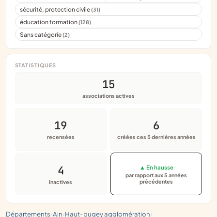
sécurité, protection civile
(31)
éducation formation
(128)
Sans catégorie
(2)
STATISTIQUES
15
associations actives
19
6
recensées
créées ces 5 dernières années
4
▲ En hausse
par rapport aux 5 années
précédentes
inactives
départements
ain
haut-bugey agglomération
/
/
/