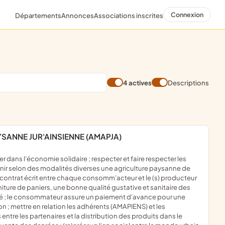
Connexion
Départements
Annonces
Associations inscrites
4 actives
Descriptions
YSANNE JUR'AINSIENNE (AMAPJA)
enir selon des modalités diverses une agriculture paysanne de
contrat écrit entre chaque consomm'acteur et le (s) producteur
niture de paniers, une bonne qualité gustative et sanitaire des
sité ; le consommateur assure un paiement d'avance pour une
 ; mettre en relation les adhérents (AMAPIENS) et les
 entre les partenaires et la distribution des produits dans le