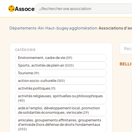
Assoce
Rechercher une association
départements
ain
haut-bugey agglomération
associations d'exploitants agricoles, élevage, horticulture, avicultur
/
/
/
CATÉGORIE
Environnement, cadre de vie
(59)
BELL
Sports, activités de plein air
(520)
Tourisme
(19)
action socio-culturelle
(150)
activités politiques
(11)
activités religieuses, spirituelles ou philosophiques
(40)
aide à l'emploi, développement local, promotion
de solidarités économiques, vie locale
(29)
amicales, groupements affinitaires, groupements
d'entraide (hors défense de droits fondamentaux
(202)