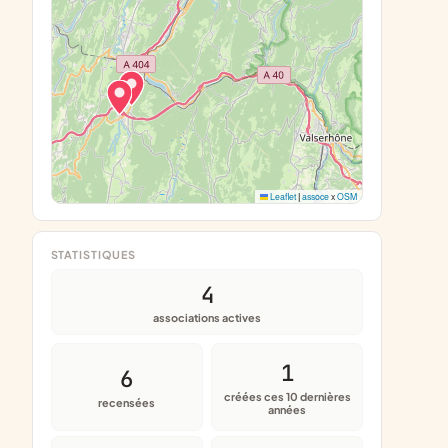
Leaflet
|
assoce
x
OSM
STATISTIQUES
4
associations actives
1
6
créées ces 10 dernières
recensées
années