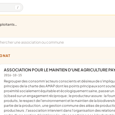
/
e, apiculture, viticulture, viniculture
IGNAT
ASSOCIATION POUR LE MAINTIEN D'UNE AGRICULTURE PA
2016-10-15
regrouper des consomm'acteurs conscients et désireux de s'impliquer dans l'économie solidaire ; respecter et faire respecter les
principes de la charte des AMAP dont les points principaux sont sout
proximité socialement équitable et écologiquement saine, passer un 
(s) basé sur un engagement réciproque ; le producteur assure : la four
produits, le respect de l'environnement et le maintien de la biodiver
partie de la production, une gestion commune des aléas de production
producteurs ; l'association intervient dans l'organisation des relations