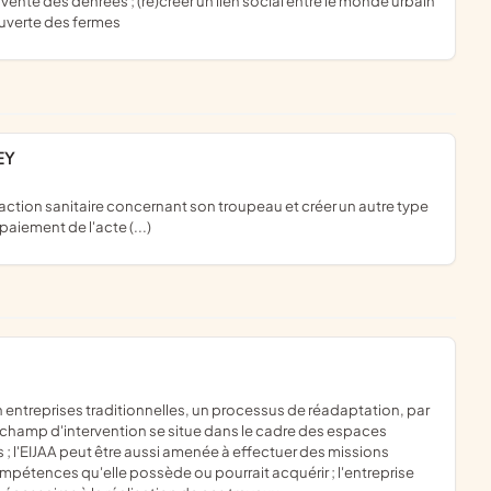
 vente des denrées ; (re)créer un lien social entre le monde urbain
uverte des fermes
EY
 paiement de l'acte (...)
on champ d'intervention se situe dans le cadre des espaces
cs ; l'EIJAA peut être aussi amenée à effectuer des missions
mpétences qu'elle possède ou pourrait acquérir ; l'entreprise