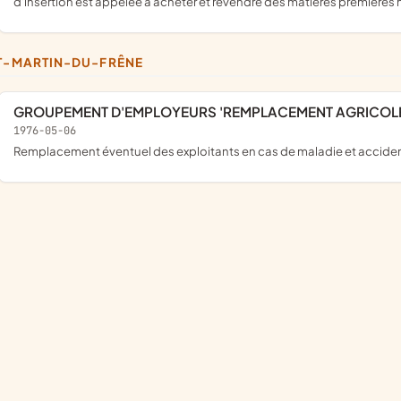
d'insertion est appelée à acheter et revendre des matières premières n
NT-MARTIN-DU-FRÊNE
GROUPEMENT D'EMPLOYEURS 'REMPLACEMENT AGRICOLE 
1976-05-06
remplacement éventuel des exploitants en cas de maladie et accide