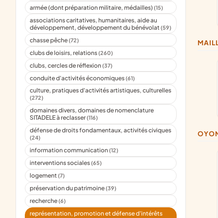
armée (dont préparation militaire, médailles)
(15)
associations caritatives, humanitaires, aide au
développement, développement du bénévolat
(59)
chasse pêche
(72)
MAIL
clubs de loisirs, relations
(260)
clubs, cercles de réflexion
(37)
conduite d'activités économiques
(61)
culture, pratiques d'activités artistiques, culturelles
(272)
domaines divers, domaines de nomenclature
SITADELE à reclasser
(116)
défense de droits fondamentaux, activités civiques
OYO
(24)
information communication
(12)
interventions sociales
(65)
logement
(7)
préservation du patrimoine
(39)
recherche
(6)
représentation, promotion et défense d'intérêts