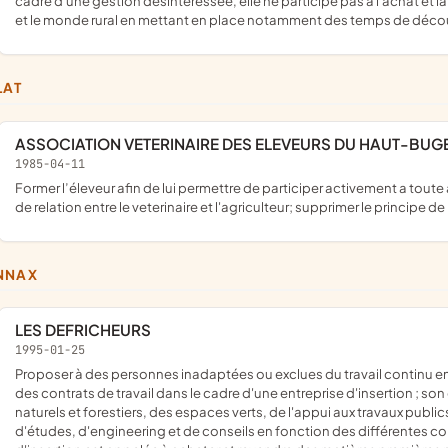
cadre d'une gestion désintéressée, elle ne participe pas à l'achat et la
et le monde rural en mettant en place notamment des temps de déco
LAT
ASSOCIATION VETERINAIRE DES ELEVEURS DU HAUT-BUG
1985-04-11
former l’éleveur afin de lui permettre de participer activement a toute action sanitaire concernant son troupeau et créer un autre type
de relation entre le veterinaire et l'agriculteur; supprimer le principe de
NNAX
LES DEFRICHEURS
1995-01-25
proposer à des personnes inadaptées ou exclues du travail continu en entreprises traditionnelles, un processus de réadaptation, par
des contrats de travail dans le cadre d'une entreprise d'insertion ; s
naturels et forestiers, des espaces verts, de l'appui aux travaux publi
d'études, d'engineering et de conseils en fonction des différentes co