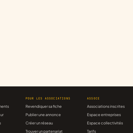
R
POUR LES ASSOCIATIONS
ASSOCE
ments
Revendiquer sa fiche
Associations inscrites
ur
Publier une annonce
Espace entreprises
s
Créer un réseau
Espace collectivités
Trouver un partenariat
Tarifs