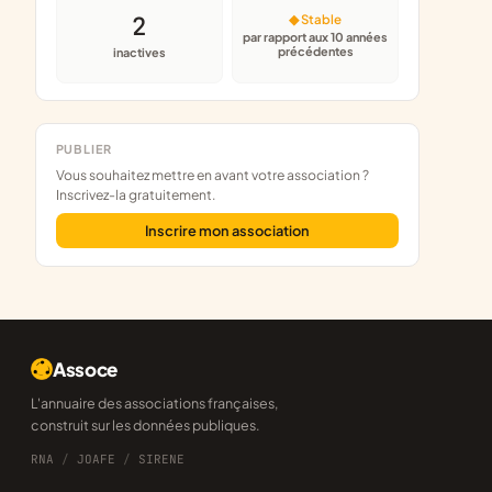
2
◆ Stable
par rapport aux 10 années
précédentes
inactives
PUBLIER
Vous souhaitez mettre en avant votre association ?
Inscrivez-la gratuitement.
Inscrire mon association
Assoce
L'annuaire des associations françaises,
construit sur les données publiques.
RNA
/
JOAFE
/
SIRENE