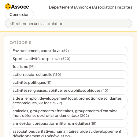
Assoce
Départements
Annonces
Associations inscrites
Connexion
Rechercher une association
CATÉGORIE
Environnement, cadre de vie
(59)
Sports, activités de plein air
(520)
Tourisme
(19)
action socio-culturelle
(150)
activités politiques
(11)
activités religieuses, spirituelles ou philosophiques
(40)
aide à l'emploi, développement local, promotion de solidarités
économiques, vie locale
(29)
amicales, groupements affinitaires, groupements d'entraide
(hors défense de droits fondamentaux
(202)
armée (dont préparation militaire, médailles)
(15)
associations caritatives, humanitaires, aide au développement,
développement du bénévolat
(59)