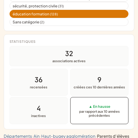
sécurité, protection civile
(31)
éducation formation
(128)
Sans catégorie
(2)
STATISTIQUES
32
associations actives
36
9
recensées
créées ces 10 dernières années
4
▲ En hausse
par rapport aux 10 années
précédentes
inactives
départements
ain
haut-bugey agglomération
parents d'élèves
/
/
/