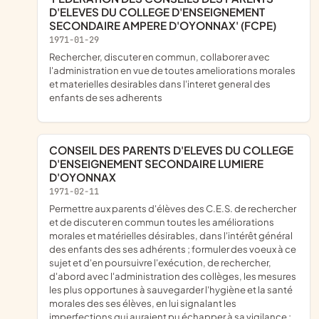
D'ELEVES DU COLLEGE D'ENSEIGNEMENT
SECONDAIRE AMPERE D'OYONNAX' (FCPE)
1971-01-29
rechercher, discuter en commun, collaborer avec
l'administration en vue de toutes ameliorations morales
et materielles desirables dans l'interet general des
enfants de ses adherents
CONSEIL DES PARENTS D'ELEVES DU COLLEGE
D'ENSEIGNEMENT SECONDAIRE LUMIERE
D'OYONNAX
1971-02-11
permettre aux parents d'élèves des C.E.S. de rechercher
et de discuter en commun toutes les améliorations
morales et matérielles désirables, dans l'intérêt général
des enfants des ses adhérents ; formuler des voeux à ce
sujet et d'en poursuivre l'exécution, de rechercher,
d'abord avec l'administration des collèges, les mesures
les plus opportunes à sauvegarder l'hygiène et la santé
morales des ses élèves, en lui signalant les
imperfections qui auraient pu échapper à sa vigilance ;