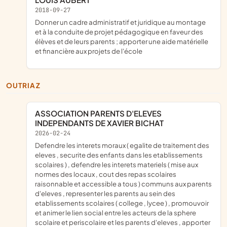
2018-09-27
donner un cadre administratif et juridique au montage
et à la conduite de projet pédagogique en faveur des
élèves et de leurs parents ; apporter une aide matérielle
et financière aux projets de l'école
OUTRIAZ
ASSOCIATION PARENTS D'ELEVES
INDEPENDANTS DE XAVIER BICHAT
2026-02-24
defendre les interets moraux ( egalite de traitement des
eleves , securite des enfants dans les etablissements
scolaires ) , defendre les interets materiels ( mise aux
normes des locaux , cout des repas scolaires
raisonnable et accessible a tous ) communs aux parents
d'eleves , representer les parents au sein des
etablissements scolaires ( college , lycee ) , promouvoir
et animer le lien social entre les acteurs de la sphere
scolaire et periscolaire et les parents d'eleves , apporter