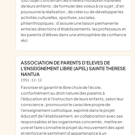
tout objet concernant les intérêts moraux et matériels
de leurs enfants ; de formuler des voeux à ce sujet ; d'en
poursuivre la réalisation ; de créer ou de développer les
activités culturelles, sportives, sociales,
philanthropiques ; d'assurer une liaison permanente
entre les directions d'établissements, les professeurs et
les parents d'élèves dans une atmosphère de confiance
réci
ASSOCIATION DE PARENTS D'ELEVES DE
L'ENSEIGNEMENT LIBRE (APEL) SAINTE THERESE
NANTUA
1951-12-12
favoriser et garantir le libre choix de l'école,
conformément au droit naturel des parents à
l'éducation et à l'instruction de leurs enfants, selon leur
conscience ; promouvoir le caractère propre de
l'enseignement catholique, exprimé dans le projet
éducatif de l'établissement, en collaboration avec ses
responsables et les organismes concernés ; mettre en
uvre et faire connaitre le projet du mouvement des apel
et renforcer le sentiment d'appartenance à un