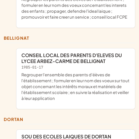
formuler en leur nom des voeux concernant les interets
des enfants ; propager, defendre l'ideal laique ;
promouvoir et faire creer un service ; conseil local FCPE
BELLIGNAT
CONSEIL LOCAL DES PARENTS D'ELEVES DU
LYCEE ARBEZ-CARME DE BELLIGNAT
1985-01-17
regrouper l'ensemble des parents d'éèves de
l'établissement ; formuler en leur nom des voeux sur tout
objet concernant les intérêts moraux et matériels de
l'établissement scolaire ; en suivre la réalisation et veiller
à leur application
DORTAN
SOU DES ECOLES LAIQUES DE DORTAN