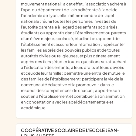
mouvement national ; a cet effet, l'association adhère à
l'apel du département de l'ain adhérente à l'apel de
l'académie de Lyon, elle-même membre de l'apel
nationale ; réunir toutes les personnes investies de
l'autorité parentale à l'égard des enfants scolarisés,
étudiants ou apprentis dans l'établissement ou parents
d'un élève majeur, scolarisé, étudiant ou apprenti de
l'établissement et assurer leur information ; représenter
les familles auprès des pouvoirs publics et de toutes
autorités civiles ou religieuses, et plus généralement
auprès des tiers ; étudier toutes questions se rattachant
à l'éducation des enfants, à leurs droits et leurs devoirs
et ceux de leur famille ; permettre une entraide mutuelle
des familles de l'établissement ; participer à la vie de la
communauté éducative et la promouvoir, dans le
respect des compétences de chacun ; apporter son
soutien à l'établissement et contribuer à son animation
en concertation avec les apel départementale et
académique
COOPÉRATIVE SCOLAIRE DE L'ECOLE JEAN-
LOUIS AUBERT