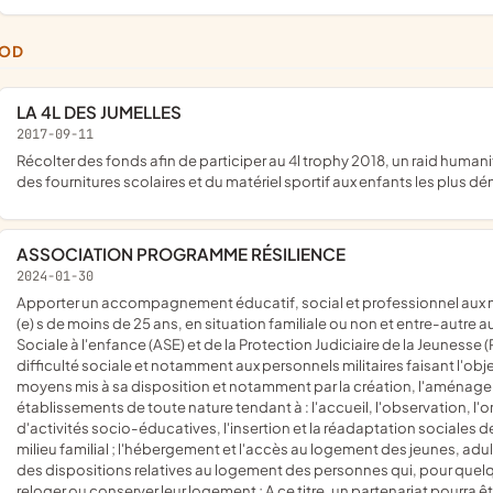
NOD
LA 4L DES JUMELLES
2017-09-11
récolter des fonds afin de participer au 4l trophy 2018, un raid humanitaire et sportif qui consiste à traverser le Maroc pour apporter
des fournitures scolaires et du matériel sportif aux enfants les plus d
ASSOCIATION PROGRAMME RÉSILIENCE
2024-01-30
apporter un accompagnement éducatif, social et professionnel aux mineur (e) s en difficulté et en danger moral et aux jeunes majeur
(e) s de moins de 25 ans, en situation familiale ou non et entre-autre au
Sociale à l'enfance (ASE) et de la Protection Judiciaire de la Jeunesse (P
difficulté sociale et notamment aux personnels militaires faisant l'ob
moyens mis à sa disposition et notamment par la création, l'aménagem
établissements de toute nature tendant à : l'accueil, l'observation, l'or
d'activités socio-éducatives, l'insertion et la réadaptation sociales de 
milieu familial ; l'hébergement et l'accès au logement des jeunes, adul
des dispositions relatives au logement des personnes qui, pour quelqu
reloger ou conserver leur logement ; A ce titre, un partenariat pourra êt