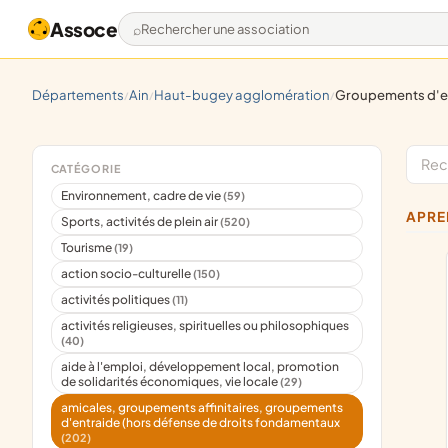
Assoce
Rechercher une association
départements
ain
haut-bugey agglomération
groupements d'entraide et
/
/
/
CATÉGORIE
Environnement, cadre de vie
(59)
APR
Sports, activités de plein air
(520)
Tourisme
(19)
action socio-culturelle
(150)
activités politiques
(11)
activités religieuses, spirituelles ou philosophiques
(40)
aide à l'emploi, développement local, promotion
de solidarités économiques, vie locale
(29)
amicales, groupements affinitaires, groupements
d'entraide (hors défense de droits fondamentaux
(202)