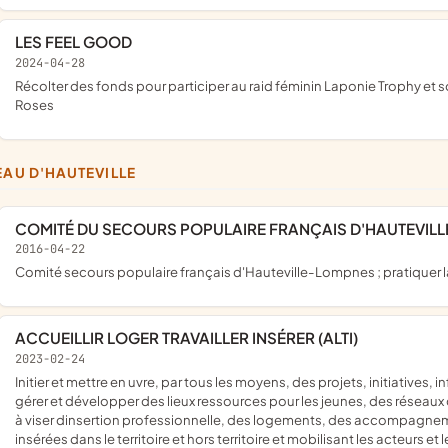
LES FEEL GOOD
2024-04-28
récolter des fonds pour participer au raid féminin Laponie Trophy et soutenir les associations Vivre comme avant et Collectif Triplettes
Roses
TEAU D'HAUTEVILLE
COMITÉ DU SECOURS POPULAIRE FRANÇAIS D'HAUTEVIL
2016-04-22
comité secours populaire français d'Hauteville-Lompnes ; pratiquer la
ACCUEILLIR LOGER TRAVAILLER INSÉRER (ALTI)
2023-02-24
initier et mettre en uvre, par tous les moyens, des projets, initiatives, informations, propositions destinés au jeunes majeurs ; créer,
gérer et développer des lieux ressources pour les jeunes, des réseau
à viser dinsertion professionnelle, des logements, des accompagne
insérées dans le territoire et hors territoire et mobilisant les acteurs et