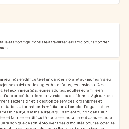
émunis
x jeunes suivis par les juges des enfants, les services d'Aide
JJ) et aux mineur (e) s, jeunes adultes, adultes et famille en
jet d'une procédure de reconversion ou de réforme ; Agir par tous
ent, l'extension et la gestion de services, organismes et
ientation, la formation, la médiation à l'emploi, l'organisation
ces mineur (e) s et majeur (e) s qu'ils soient ou non dans leur
tes et familles en difficulté sociale et notamment dans le cadre
e raison que ce soit, éprouvent des difficultés pour se loger, se
re établi avec l'ensemble des bailleurs sociaux et privés, les