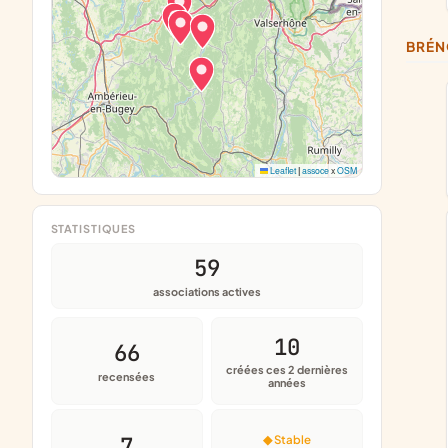
BRÉ
Leaflet
|
assoce
x
OSM
STATISTIQUES
59
associations actives
10
66
créées ces 2 dernières
recensées
années
7
◆ Stable