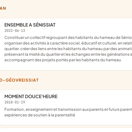
TAN
ENSEMBLE A SÉNISSIAT
2022-06-13
constituer un collectif regroupant des habitants du hameau de Sénissiat ; veiller à l'amélioration et à l'aménagement de ce hameau ;
organiser des activités à caractère social, éducatif et culturel, en r
quartier, créer des liens entre les habitants du hameau par des animati
préservant la mixité du quartier et les échanges entre les générations et
accompagnant des projets portés par les habitants du hameau
RD-GÉOVREISSIAT
MOMENT DOUCE'HEURE
2018-01-19
formation, enseignement et transmission aux parents et futurs parents de techniques, pratiques, connaissances, outils et
expériences de soutien à la parentalité