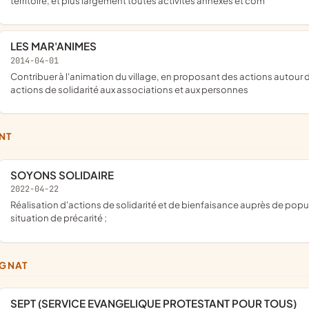
territoire, et plus largement toutes activités annexes et com
LES MAR'ANIMES
2014-04-01
contribuer à l'animation du village, en proposant des actions autour de : l'art, la culture, la nature, la préservation du patrimoine et des
actions de solidarité aux associations et aux personnes
ENT
SOYONS SOLIDAIRE
2022-04-22
réalisation d'actions de solidarité et de bienfaisance auprès de populations vulnérables ; aide aux personnes en besoin et en
situation de précarité ;
IGNAT
SEPT (SERVICE EVANGELIQUE PROTESTANT POUR TOUS)