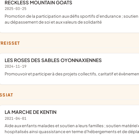
RECKLESS MOUNTAIN GOATS
2025-03-25
promotion de la participation aux défis sportifs d'endurance ; soutien à des actions solidaires par la collecte de fonds ; sensibilisation
au dépassement de soi et aux valeurs de solidarité
VREISSET
LES ROSES DES SABLES OYONNAXIENNES
2024-11-19
promouvoir et participer à des projets collectifs, caritatif et évènemen
ISSIAT
LA MARCHE DE KENTIN
2021-04-01
aide aux enfants malades et soutien a leurs familles ; soutien matériel et financier auprès des familles dont les enfants sont
hospitalisés ainsi quassistance en terme d'hébergements et de dép