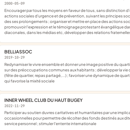
2000-05-09
encourager par tous les moyens en faveur de tous, sans distinction d'origine, la culture biblique, les actions d'accompagnement, les
actions sociales d'urgence et de prévention, suivant les principes soci
des ses prolongements ; organiser et mettre en place des actions soci
promouvoir l'expression et le témoignage protestant évangélique da
diaconales, dans les médias etc, développer des relations fraternel
BELLIASSOC
2019-10-29
redynamiser le vivre ensemble et donner une image positive du quartier ; faire le lien avec les bailleurs sociaux et les services publics
sur des préoccupations communes aux habitants ; développer la vie de 
(fête de quartier, repas partagé,...) ; favoriser une dynamique de quar
qui favorise la mixité sociale
INNER WHEEL CLUB DU HAUT BUGEY
2022-11-29
participer au soutien duvres caritatives et humanitaires par une implication personnelle et/ou financières ; réaliser des activités
occasionnelles pour permettre de récolter des fonds destinés aux dites 
service personnel ; stimuler l'entente internationale