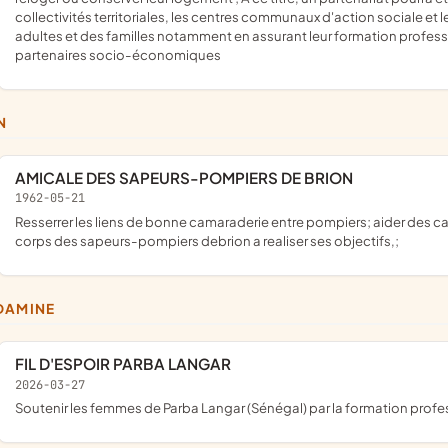
collectivités territoriales, les centres communaux d'action sociale et l
adultes et des familles notamment en assurant leur formation profess
partenaires socio-économiques
N
AMICALE DES SAPEURS-POMPIERS DE BRION
1962-05-21
resserrer les liens de bonne camaraderie entre pompiers; aider des camarades dans la difficulte ; aider le conseil d'administration du
corps des sapeurs-pompiers debrion a realiser ses objectifs,;
DAMINE
FIL D'ESPOIR PARBA LANGAR
2026-03-27
soutenir les femmes de Parba Langar (Sénégal) par la formation profes