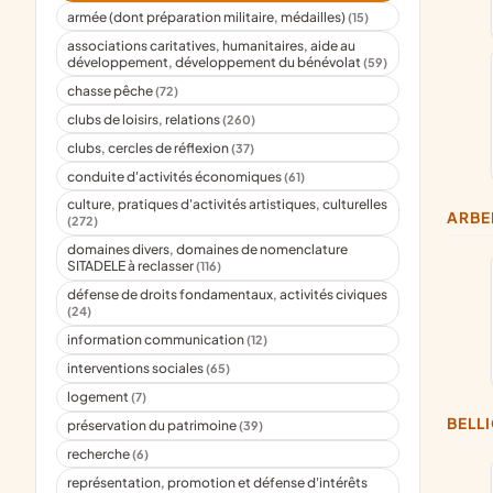
armée (dont préparation militaire, médailles)
(15)
associations caritatives, humanitaires, aide au
développement, développement du bénévolat
(59)
chasse pêche
(72)
clubs de loisirs, relations
(260)
clubs, cercles de réflexion
(37)
conduite d'activités économiques
(61)
culture, pratiques d'activités artistiques, culturelles
ARB
(272)
domaines divers, domaines de nomenclature
SITADELE à reclasser
(116)
défense de droits fondamentaux, activités civiques
(24)
information communication
(12)
interventions sociales
(65)
logement
(7)
BELL
préservation du patrimoine
(39)
recherche
(6)
représentation, promotion et défense d'intérêts