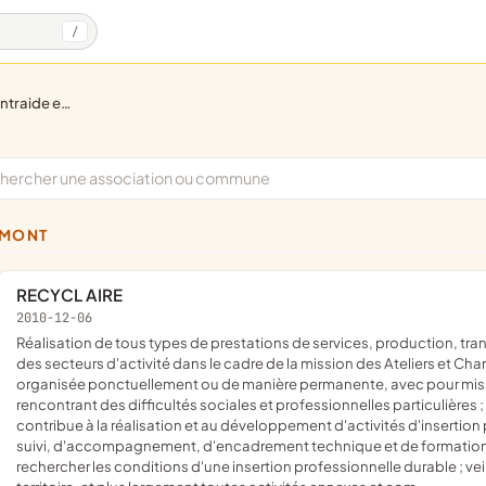
/
 de solidarité
EMONT
RECYCL AIRE
2010-12-06
réalisation de tous types de prestations de services, production, transformation, recyclage, création et fabrication dans l'ensemble
des secteurs d'activité dans le cadre de la mission des Ateliers et Chanti
organisée ponctuellement ou de manière permanente, avec pour mission 
rencontrant des difficultés sociales et professionnelles particulières 
contribue à la réalisation et au développement d'activités d'insertion
suivi, d'accompagnement, d'encadrement technique et de formation des 
rechercher les conditions d'une insertion professionnelle durable ; ve