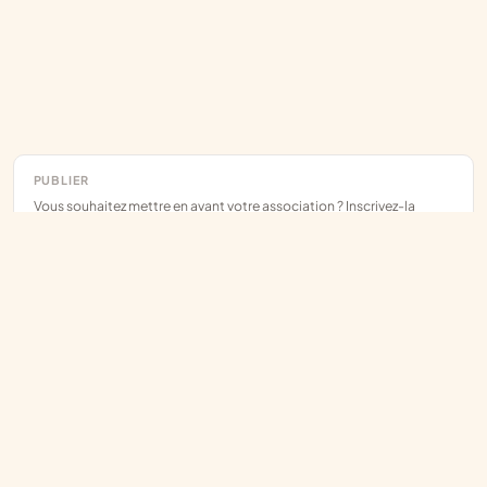
PUBLIER
Vous souhaitez mettre en avant votre association ? Inscrivez-la
gratuitement.
Inscrire mon association
Assoce
L'annuaire des associations françaises, construit sur les données
publiques.
RNA
/
JOAFE
/
SIRENE
EXPLORER