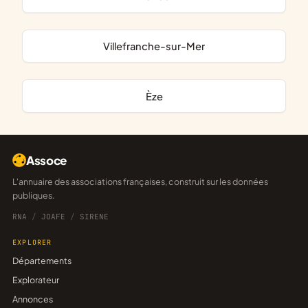
Villefranche-sur-Mer
Èze
Assoce
L'annuaire des associations françaises, construit sur les données
publiques.
RNA
/
JOAFE
/
SIRENE
EXPLORER
Départements
Explorateur
Annonces