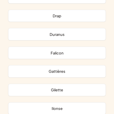
Drap
Duranus
Falicon
Gattières
Gilette
Ilonse