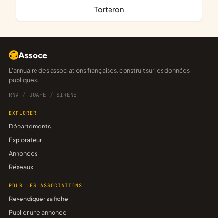
Torteron
Assoce
L'annuaire des associations françaises, construit sur les données
publiques.
RNA
/
JOAFE
/
SIRENE
EXPLORER
Départements
Explorateur
Annonces
Réseaux
POUR LES ASSOCIATIONS
Revendiquer sa fiche
Publier une annonce