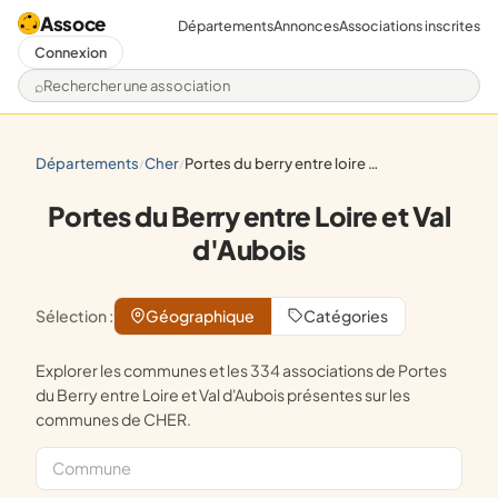
Assoce
Départements
Annonces
Associations inscrites
Connexion
Rechercher une association
départements
cher
portes du berry entre loire et val d'aubois
/
/
Portes du Berry entre Loire et Val
d'Aubois
Sélection :
Géographique
Catégories
Explorer les communes et les 334 associations de Portes
du Berry entre Loire et Val d'Aubois présentes sur les
communes de CHER.